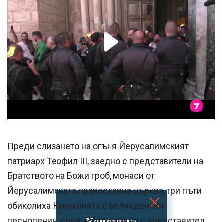
Преди слизането на огъня Йерусалимският
патриарх Теофил III, заедно с представители на
Братството на Божи гроб, монаси от
Йерусалимската православна църква, три пъти
обиколиха Кувуклията с великденски
Успешно
песнопения, след което заедно с представител