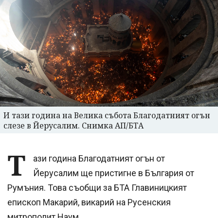
И тази година на Велика събота Благодатният огън
слезе в Йерусалим. Снимка АП/БТА
Т
ази година Благодатният огън от
Йерусалим ще пристигне в България от
Румъния. Това съобщи за БТА Главиницкият
епископ Макарий, викарий на Русенския
митрополит Наум.