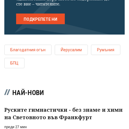
сте вие – читателите.
ПОДКРЕПЕТЕ НИ
Благодатния огън
Йерусалим
Румъния
БПЦ
НАЙ-НОВИ
Руските гимнастички - без знаме и химн
на Световното във Франкфурт
преди 27 мин