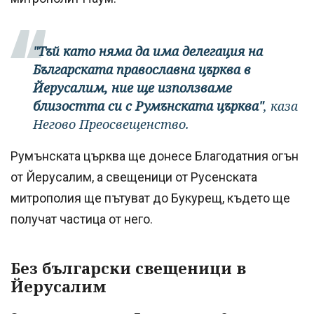
"Тъй като няма да има делегация на
Българската православна църква в
Йерусалим, ние ще използваме
близостта си с Румънската църква"
, каза
Негово Преосвещенство.
Румънската църква ще донесе Благодатния огън
от Йерусалим, а свещеници от Русенската
митрополия ще пътуват до Букурещ, където ще
получат частица от него.
Без български свещеници в
Йерусалим