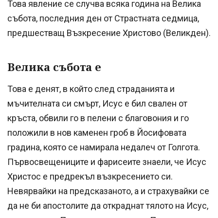
Това явление се случва всяка година на Велика
събота, последния ден от Страстната седмица,
предшестващ Възкресение Христово (Великден).
Велика събота е
Това е денят, в който след страданията и
мъчителната си смърт, Исус е бил свален от
кръста, обвили го в пелени с благовония и го
положили в нов каменен гроб в Йосифовата
градина, която се намирала недалеч от Голгота.
Първосвещениците и фарисеите знаели, че Исус
Христос е предрекъл възкресението си.
Невярвайки на предсказаното, а и страхувайки се
да не би апостолите да откраднат тялото на Исус,