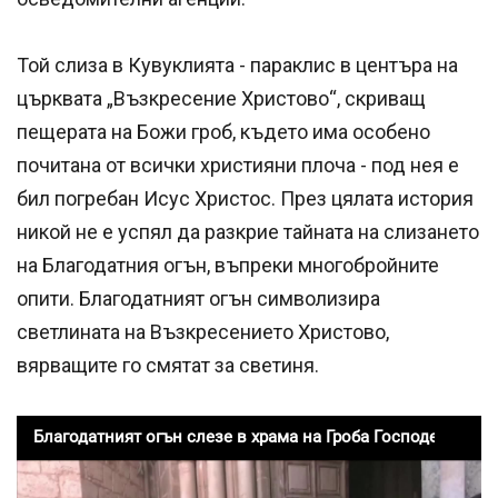
Той слиза в Кувуклията - параклис в центъра на
църквата „Възкресение Христово“, скриващ
пещерата на Божи гроб, където има особено
почитана от всички християни плоча - под нея е
бил погребан Исус Христос. През цялата история
никой не е успял да разкрие тайната на слизането
на Благодатния огън, въпреки многобройните
опити. Благодатният огън символизира
светлината на Възкресението Христово,
вярващите го смятат за светиня.