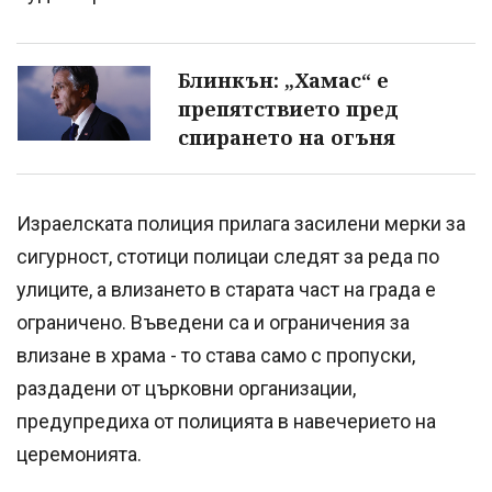
Блинкън: „Хамас“ е
препятствието пред
спирането на огъня
Израелската полиция прилага засилени мерки за
сигурност, стотици полицаи следят за реда по
улиците, а влизането в старата част на града е
ограничено. Въведени са и ограничения за
влизане в храма - то става само с пропуски,
раздадени от църковни организации,
предупредиха от полицията в навечерието на
церемонията.