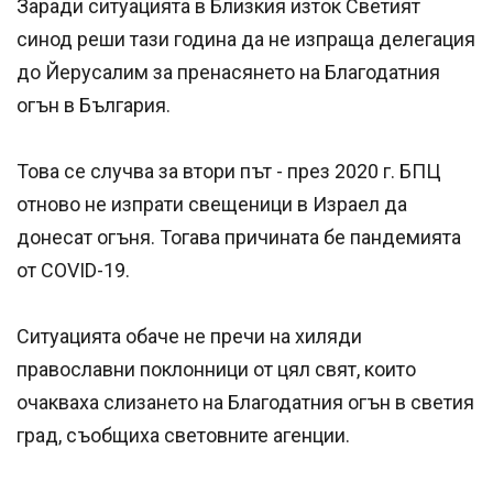
Заради ситуацията в Близкия изток Светият
синод реши тази година да не изпраща делегация
до Йерусалим за пренасянето на Благодатния
огън в България.
Това се случва за втори път - през 2020 г. БПЦ
отново не изпрати свещеници в Израел да
донесат огъня. Тогава причината бе пандемията
от COVID-19.
Ситуацията обаче не пречи на хиляди
православни поклонници от цял свят, които
очакваха слизането на Благодатния огън в светия
град, съобщиха световните агенции.