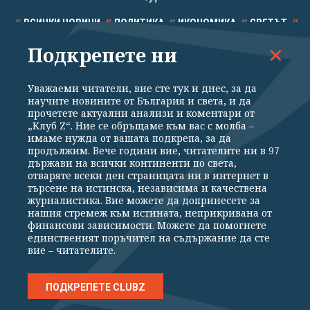
ВСИЧКИ НОВИНИ
ПОЛИТИКА
ИКОНОМИКА
СВЕТЪТ
Подкрепете ни
СПОРТ
КУЛТУРА
ТЕХНОЛОГИИ
КАЛЕЙДОСКОП
МНЕНИЯ
Уважаеми читатели, вие сте тук и днес, за да
научите новините от България и света, и да
прочетете актуални анализи и коментари от
„Клуб Z“. Ние се обръщаме към вас с молба –
имаме нужда от вашата подкрепа, за да
продължим. Вече години вие, читателите ни в 97
Общи условия
Политика за поверителност
държави на всички континенти по света,
отваряте всеки ден страницата ни в интернет в
Реклама
Партньори
Контакти
За Клуб Z
търсене на истинска, независима и качествена
Екип
Подкрепете ни
журналистика. Вие можете да допринесете за
нашия стремеж към истината, неприкривана от
финансови зависимости. Можете да помогнете
единственият поръчител на съдържание да сте
Издател на www.clubz.bg е „Клуб Зебра Медия“ ЕООД, София, ул. "Алеко
вие – читателите.
Константинов" 3. Всички права запазени 2026 „Клуб Зебра Медия“
ЕООД.
Препечатването на материали, снимки и видео от www.clubz.bg без
разрешение ще бъде преследвано по съдебен път, съгласно
ПОДКРЕПЕТЕ CLUBZ
ОБЩИТЕ УСЛОВИЯ