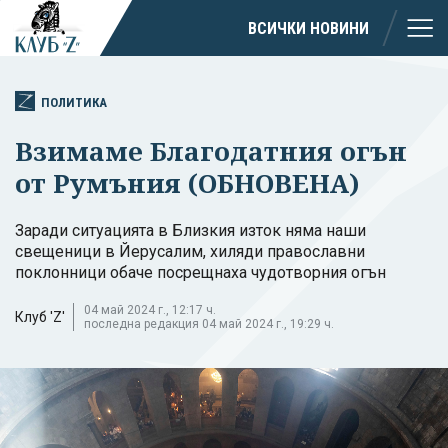
ВСИЧКИ НОВИНИ
ПОЛИТИКА
Взимаме Благодатния огън
от Румъния (ОБНОВЕНА)
Заради ситуацията в Близкия изток няма наши
свещеници в Йерусалим, хиляди православни
поклонници обаче посрещнаха чудотворния огън
04 май 2024 г., 12:17 ч.
Клуб 'Z'
последна редакция 04 май 2024 г., 19:29 ч.