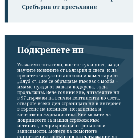
Сребърна от пресъхване
Подкрепете ни
Уважаеми читатели, вие сте тук и днес, за да
научите новините от България и света, и да
прочетете актуални анализи и коментари от
„Клуб Z“. Ние се обръщаме към вас с молба –
имаме нужда от вашата подкрепа, за да
продължим. Вече години вие, читателите ни
в 97 държави на всички континенти по света,
отваряте всеки ден страницата ни в интернет
в търсене на истинска, независима и
качествена журналистика. Вие можете да
допринесете за нашия стремеж към
истината, неприкривана от финансови
зависимости. Можете да помогнете
единственият поръчител на съдържание да