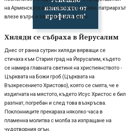
излязохте от
на Арменската апостолическа църква, патриархът
профила си!
влезе вътре и започна да се моли.
Хиляди се събраха в Йерусалим
Днес от ранна сутрин хиляди вярващи се
стичаха към Стария град на Йерусалим, където
се намира главната светиня на християнството -
Църквата на Божи гроб (Църквата на
Възкресението Христово), която се смята, че е
издигната на мястото, където Исус Христос е бил
разпнат, погребан и след това възкръсва.
Поклонниците прекараха няколко часа в
пламенна молитва с молба за изпращане на
чудотворния огън.