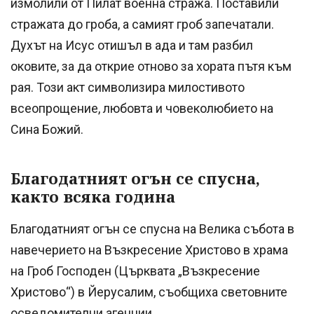
измолили от Пилат военна стража. Поставили
стражата до гроба, а самият гроб запечатали.
Духът на Исус отишъл в ада и там разбил
оковите, за да открие отново за хората пътя към
рая. Този акт символизира милостивото
всеопрощение, любовта и човеколюбието на
Сина Божий.
Благодатният огън се спусна,
както всяка година
Благодатният огън се спусна на Велика събота в
навечерието на Възкресение Христово в храма
на Гроб Господен (Църквата „Възкресение
Христово“) в Йерусалим, съобщиха световните
осведомителни агенции.