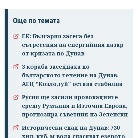
Още по темата
ЕК: България засега без
сътресения на енергийния пазар
от кризата по Дунав
3 кораба заседнаха по
българското течение на Дунав.
АЕЦ "Козлодуй" остава стабилна
Русия ще засили провокациите
срещу Румъния и Източна Европа,
прогнозира съветник на Зеленски
Исторически спад на Дунав: 730
хил. куб. м вода спасяват езерото