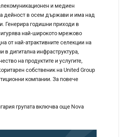
телекомуникационен и медиен
ва дейност в осем държави и има над
и. Генерира годишни приходи в
 осигурява най-широкото мрежово
дна от най-атрактивните селекции на
и в дигитална инфраструктура,
ество на продуктите и услугите,
жоритарен собственик на United Group
естиционни компании. За повече
България групата включва още Nova