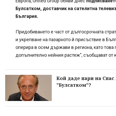
Европа, United Group обяви днес
подписването
Булсатком, доставчик на сателитна телевиз
България.
Придобиването е част от дългосрочната страт
и укрепване на пазарното й присъствие в Бъл
оперира в осем държави в региона, като това
допълнително нейния растеж", съобщават от к
Кой даде пари на Спас 
"Булсатком"?