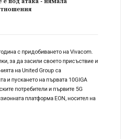
 е под атака - нямала
отношения
 година с придобиването на Vivacom.
ки, за да засили своето присъствие и
ията на United Group са
та и пускането на първата 10GIGA
ските потребители и първите 5G
зионната платформа EON, носител на