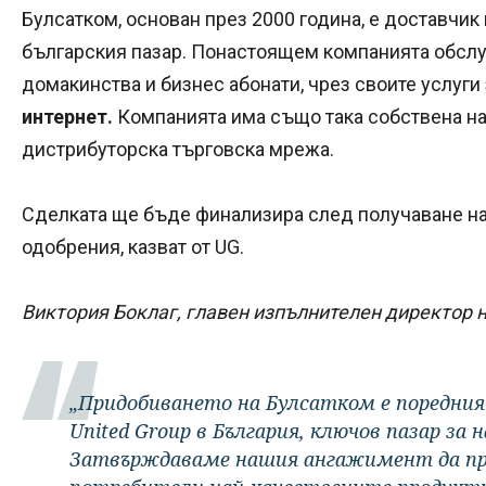
Булсатком, основан през 2000 година, е доставчик 
българския пазар. Понастоящем компанията обслу
домакинства и бизнес абонати, чрез своите услуги
интернет.
Компанията има също така собствена на
дистрибуторска търговска мрежа.
Сделката ще бъде финализира след получаване н
одобрения, казват от UG.
Виктория Боклаг, главен изпълнителен директор на
„Придобиването на Булсатком е поредни
United Group в България, ключов пазар з
Затвърждаваме нашия ангажимент да пре