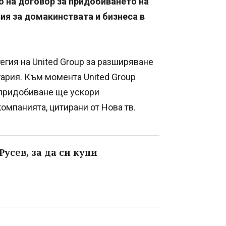
 на договор за придобиването на
ия за домакинствата и бизнеса в
егия на United Group за разширяване
гария. Към момента United Group
 придобиване ще ускори
омпанията, цитирани от Нова тв.
Русев, за да си купи