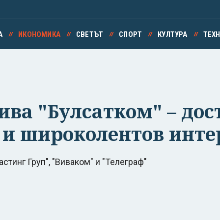
А
ИКОНОМИКА
СВЕТЪТ
СПОРТ
КУЛТУРА
ТЕХ
ива "Булсатком" – дос
 и широколентов инте
стинг Груп", "Виваком" и "Телеграф"