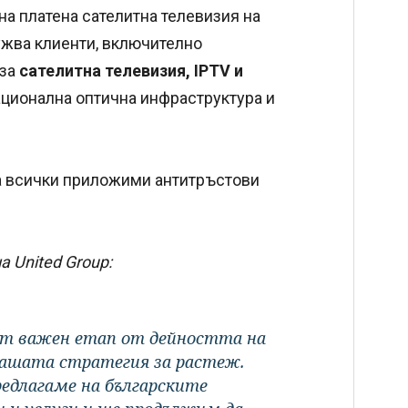
на платена сателитна телевизия на
жва клиенти, включително
 за
сателитна телевизия, IPTV и
ционална оптична инфраструктура и
а всички приложими антитръстови
 United Group:
ят важен етап от дейността на
а нашата стратегия за растеж.
длагаме на българските