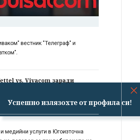
иваком" вестник "Телеграф" и
атком".
ttel vs. Vivacom заради
Успешно излязохте от профила си!
и медийни услуги в Югоизточна