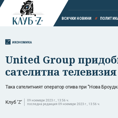
ВСИЧКИ НОВИНИ
ПОЛИТИК
ИКОНОМИКА
United Group придоб
сателитна телевизия
Така сателитният оператор отива при "Нова Броудка
09 ноември 2023 г., 13:56 ч.
Клуб 'Z'
последна редакция 09 ноември 2023 г., 13:56 ч.