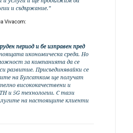
 и услуги и ще продължим да
ии и съдържание.”
а Vivacom:
руден период и бе изправен пред
тоящата икономическа среда. Но
зможност за компанията да се
си развитие. Присъединявайки се
тите на Булсатком ще получат
ително висококачествени и
H и 5G технологии. С тази
слугите на настоящите клиенти