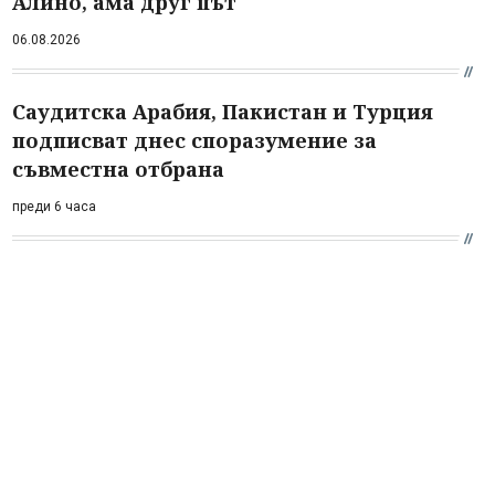
Алино, ама друг път
06.08.2026
Саудитска Арабия, Пакистан и Турция
подписват днес споразумение за
съвместна отбрана
преди 6 часа