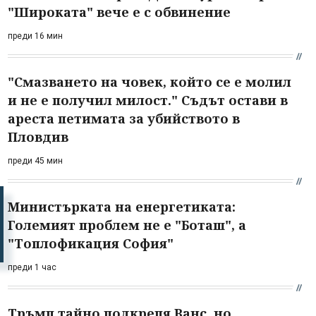
"Широката" вече е с обвинение
преди 16 мин
"Смазването на човек, който се е молил
и не е получил милост." Съдът остави в
ареста петимата за убийството в
Пловдив
преди 45 мин
Министърката на енергетиката:
Големият проблем не е "Боташ", а
"Топлофикация София"
преди 1 час
Тръмп тайно подкрепя Ванс, но