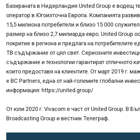
Базираната в Нидерландия United Group е водещ 
оператор в Югоизточна Европа. Компанията разви
15,5 милиона потребители и близо 15 000 служител
размер на близо 2,7 милиарда евро. United Group
покритие в региона и предлага на потребителите е
ТВ съдържание от цял свят. Сериозните инвестици
съдържание и технологии гарантират отличното кач
които предоставя на клиентите. От март 2019 г. ма
е BC Partners, една от най-големите глобални инв
информация: https://united.group/
От юли 2020 г. Vivacom е част от United Group. В 
Broadcasting Group и вестник Телеграф.