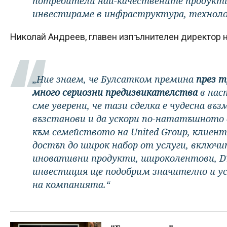
потребители най-качествените продукти
инвестираме в инфраструктура, технолог
Николай Андреев, главен изпълнителен директор н
„Ние знаем, че Булсатком премина
през т
много сериозни предизвикателства
в нас
сме уверени, че тази сделка е чудесна въ
възстанови и да ускори по-нататъшното 
към семейството на United Group, клиен
достъп до широк набор от услуги, включ
иновативни продукти, широколентови, DT
инвестиция ще подобрим значително и у
на компанията.“