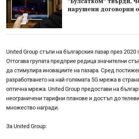
"Булсатком" твърди, че
нарушени договорни 
United Group стъпи на българския пазар през 2020
Оттогава групата предприе редица значителни стъп
да стимулира иновациите на пазара. Сред постижен
разработването на най-голямата 5G мрежа в страна
оптична мрежа. United Group предостави на българ
неограничени тарифни планове и достъп до телеви
множество награди.
За United Group: