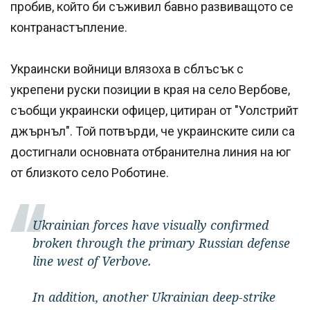
пробив, който би съживил бавно развиващото се
контранастъпление.
Украински войници влязоха в сблъсък с
укрепени руски позиции в края на село Вербове,
съобщи украински офицер, цитиран от "Уолстрийт
джърнъл". Той потвърди, че украинските сили са
достигнали основната отбранителна линия на юг
от близкото село Роботине.
Ukrainian forces have visually confirmed
broken through the primary Russian defense
line west of Verbove.
In addition, another Ukrainian deep-strike