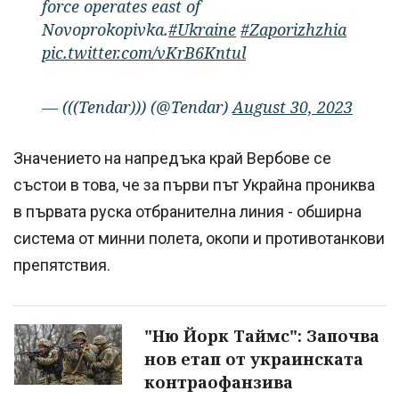
force operates east of
Novoprokopivka.
#Ukraine
#Zaporizhzhia
pic.twitter.com/vKrB6Kntul
— (((Tendar))) (@Tendar)
August 30, 2023
Значението на напредъка край Вербове се
състои в това, че за първи път Украйна прониква
в първата руска отбранителна линия - обширна
система от минни полета, окопи и противотанкови
препятствия.
"Ню Йорк Таймс": Започва
нов етап от украинската
контраофанзива