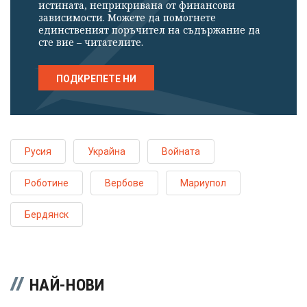
истината, неприкривана от финансови
зависимости. Можете да помогнете
единственият поръчител на съдържание да
сте вие – читателите.
ПОДКРЕПЕТЕ НИ
Русия
Украйна
Войната
Роботине
Вербове
Мариупол
Бердянск
НАЙ-НОВИ