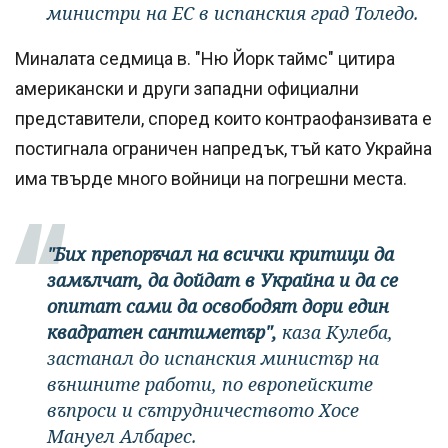
министри на ЕС в испанския град Толедо.
Миналата седмица в. "Ню Йорк таймс" цитира
американски и други западни официални
представители, според които контраофанзивата е
постигнала ограничен напредък, тъй като Украйна
има твърде много войници на погрешни места.
"Бих препоръчал на всички критици да
замълчат, да дойдат в Украйна и да се
опитат сами да освободят дори един
квадратен сантиметър",
каза Кулеба,
застанал до испанския министър на
външните работи, по европейските
въпроси и сътрудничеството Хосе
Мануел Албарес.