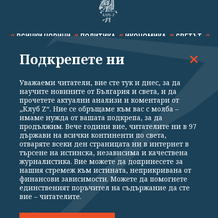
ВСИЧКИ НОВИНИ
ПОЛИТИКА
ИКОНОМИКА
СВЕТЪТ
Подкрепете ни
СПОРТ
КУЛТУРА
ТЕХНОЛОГИИ
КАЛЕЙДОСКОП
МНЕНИЯ
Уважаеми читатели, вие сте тук и днес, за да
научите новините от България и света, и да
прочетете актуални анализи и коментари от
„Клуб Z“. Ние се обръщаме към вас с молба –
имаме нужда от вашата подкрепа, за да
продължим. Вече години вие, читателите ни в 97
Общи условия
Политика за поверителност
държави на всички континенти по света,
отваряте всеки ден страницата ни в интернет в
Реклама
Партньори
Контакти
За Клуб Z
търсене на истинска, независима и качествена
Екип
Подкрепете ни
журналистика. Вие можете да допринесете за
нашия стремеж към истината, неприкривана от
финансови зависимости. Можете да помогнете
единственият поръчител на съдържание да сте
Издател на www.clubz.bg е „Клуб Зебра Медия“ ЕООД, София, ул. "Алеко
вие – читателите.
Константинов" 3. Всички права запазени 2026 „Клуб Зебра Медия“
ЕООД.
Препечатването на материали, снимки и видео от www.clubz.bg без