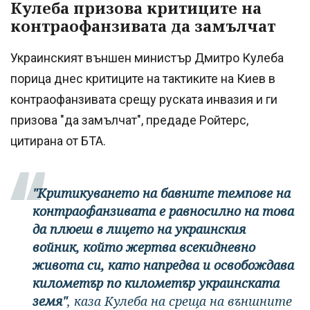
Кулеба призова критиците на
контраофанзивата да замълчат
Украинският външен министър Дмитро Кулеба
порица днес критиците на тактиките на Киев в
контраофанзивата срещу руската инвазия и ги
призова "да замълчат", предаде Ройтерс,
цитирана от БТА.
"Критикуването на бавните темпове на
контраофанзивата е равносилно на това
да плюеш в лицето на украинския
войник, който жертва всекидневно
живота си, като напредва и освобождава
километър по километър украинската
земя"
, каза Кулеба на среща на външните