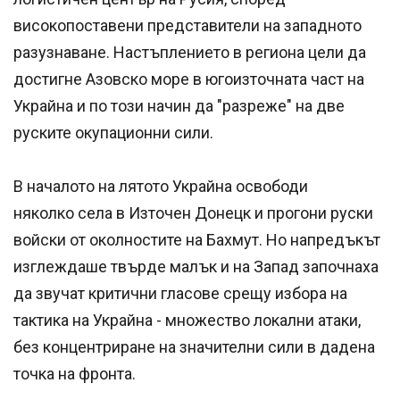
високопоставени представители на западното
разузнаване. Настъплението в региона цели да
достигне Азовско море в югоизточната част на
Украйна и по този начин да "разреже" на две
руските окупационни сили.
В началото на лятото Украйна освободи
няколко села в Източен Донецк и прогони руски
войски от околностите на Бахмут. Но напредъкът
изглеждаше твърде малък и на Запад започнаха
да звучат критични гласове срещу избора на
тактика на Украйна - множество локални атаки,
без концентриране на значителни сили в дадена
точка на фронта.