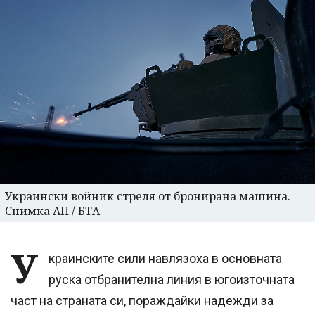
Украински войник стреля от бронирана машина.
Снимка АП / БТА
У
краинските сили навлязоха в основната
руска отбранителна линия в югоизточната
част на страната си, пораждайки надежди за