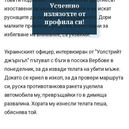
Успешно
изоставени оръжия и боеприпаси и не искат
излязохте от
руснаците да си върнат оборудването. Дори
профила си!
малките превозни средства, използвани за
избягване на внимание, са уязвими.
Украинският офицер, интервюиран от "Уолстрийт
джърнъл" пътувал с бъги в посока Вербове в
понеделник, за да извади телата на убити мъже.
Докато се криел в изкоп, за да провери маршрута
си, руска противотанкова ракета уцелила
автомобила му, превръщайки го в димяща
развалина. Хората му изнесли телата пеша,
обяснява той.