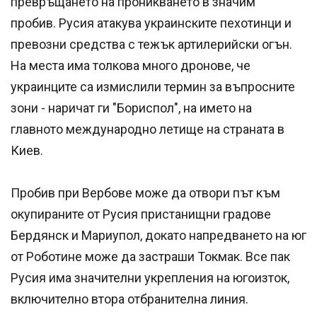
превръщането на проникването в значим
пробив. Русия атакува украинските пехотинци и
превозни средства с тежък артилерийски огън.
На места има толкова много дронове, че
украинците са измислили термин за въпросните
зони - наричат ги "Бориспол", на името на
главното международно летище на страната в
Киев.
Пробив при Вербове може да отвори път към
окупираните от Русия пристанищни градове
Бердянск и Мариупол, докато напредването на юг
от Роботине може да застраши Токмак. Все пак
Русия има значителни укрепления на югоизток,
включително втора отбранителна линия.