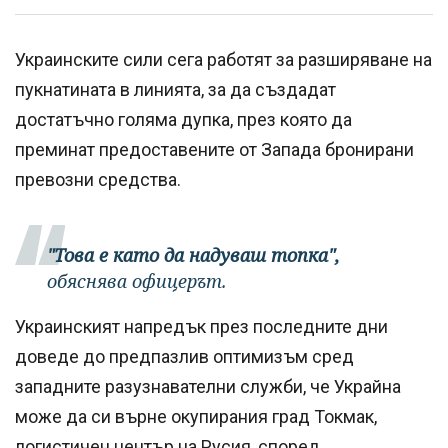
Украинските сили сега работят за разширяване на
пукнатината в линията, за да създадат
достатъчно голяма дупка, през която да
преминат предоставените от Запада бронирани
превозни средства.
"Това е като да надуваш топка",
обяснява офицерът.
Украинският напредък през последните дни
доведе до предпазлив оптимизъм сред
западните разузнавателни служби, че Украйна
може да си върне окупирания град Токмак,
логистичен център на Русия, според