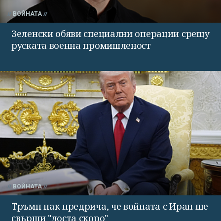
ВОЙНАТА
Зеленски обяви специални операции срещу
руската военна промишленост
ВОЙНАТА
Тръмп пак предрича, че войната с Иран ще
свърши "доста скоро"