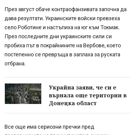
През август обаче контраофанзивата започна да
дава резултати. Украинските войски превзеха
село Роботине и настъпиха на юг към Токмак.
През последните дни украинските сили си
пробиха път в покрайнините на Вербове, което
постепенно се превръща в заплаха за руската
отбрана.
Украйна заяви, че си е
върнала още територии в
Донецка област
Все още има сериозни пречки пред