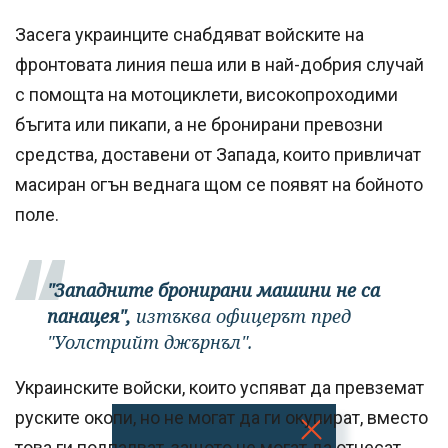
Засега украинците снабдяват войските на
фронтовата линия пеша или в най-добрия случай
с помощта на мотоциклети, високопроходими
бъгита или пикапи, а не бронирани превозни
средства, доставени от Запада, които привличат
масиран огън веднага щом се появят на бойното
поле.
"Западните бронирани машини не са
панацея",
изтъква офицерът пред
"Уолстрийт джърнъл".
Украинските войски, които успяват да превземат
руските окопи, но не могат да ги окупират, вместо
това ги подпалват, защото не могат да отнесат