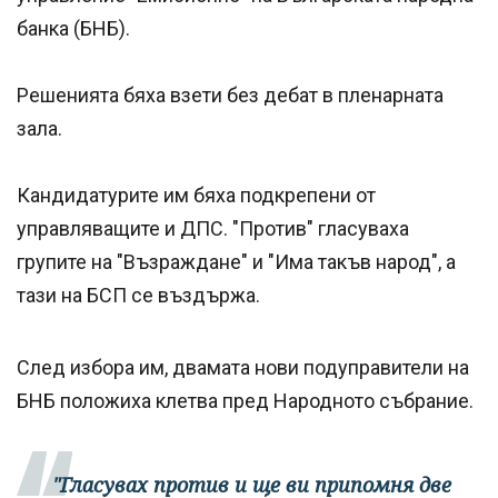
банка (БНБ).
Решенията бяха взети без дебат в пленарната
зала.
Кандидатурите им бяха подкрепени от
управляващите и ДПС. "Против" гласуваха
групите на "Възраждане" и "Има такъв народ", а
тази на БСП се въздържа.
След избора им, двамата нови подуправители на
БНБ положиха клетва пред Народното събрание.
"Гласувах против и ще ви припомня две