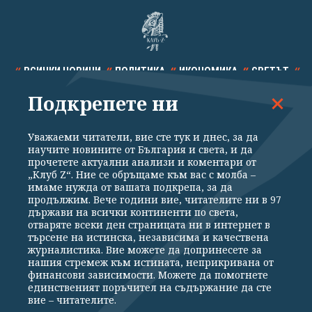
ВСИЧКИ НОВИНИ
ПОЛИТИКА
ИКОНОМИКА
СВЕТЪТ
Подкрепете ни
СПОРТ
КУЛТУРА
ТЕХНОЛОГИИ
КАЛЕЙДОСКОП
МНЕНИЯ
Уважаеми читатели, вие сте тук и днес, за да
научите новините от България и света, и да
прочетете актуални анализи и коментари от
„Клуб Z“. Ние се обръщаме към вас с молба –
имаме нужда от вашата подкрепа, за да
продължим. Вече години вие, читателите ни в 97
Общи условия
Политика за поверителност
държави на всички континенти по света,
отваряте всеки ден страницата ни в интернет в
Реклама
Партньори
Контакти
За Клуб Z
търсене на истинска, независима и качествена
Екип
Подкрепете ни
журналистика. Вие можете да допринесете за
нашия стремеж към истината, неприкривана от
финансови зависимости. Можете да помогнете
единственият поръчител на съдържание да сте
Издател на www.clubz.bg е „Клуб Зебра Медия“ ЕООД, София, ул. "Алеко
вие – читателите.
Константинов" 3. Всички права запазени 2026 „Клуб Зебра Медия“
ЕООД.