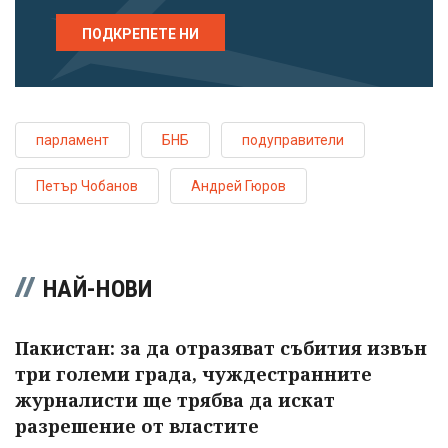
ПОДКРЕПЕТЕ НИ
парламент
БНБ
подуправители
Петър Чобанов
Андрей Гюров
НАЙ-НОВИ
Пакистан: за да отразяват събития извън
три големи града, чуждестранните
журналисти ще трябва да искат
разрешение от властите