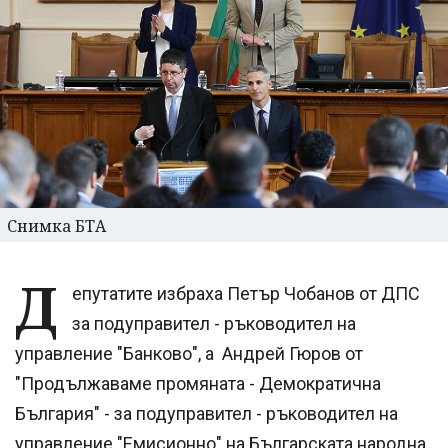
Снимка БТА
Д
епутатите избраха Петър Чобанов от ДПС
за подуправител - ръководител на
управление "Банково", а Андрей Гюров от
"Продължаваме промяната - Демократична
България" - за подуправител - ръководител на
управление "Емисионно" на Българската народна