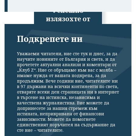
Успешно
излязохте от
профила си!
Подкрепете ни
Уважаеми читатели, вие сте тук и днес, за да
научите новините от България и света, и да
прочетете актуални анализи и коментари от
„Клуб Z“. Ние се обръщаме към вас с молба –
имаме нужда от вашата подкрепа, за да
продължим. Вече години вие, читателите ни
в 97 държави на всички континенти по света,
отваряте всеки ден страницата ни в интернет
в търсене на истинска, независима и
качествена журналистика. Вие можете да
допринесете за нашия стремеж към
истината, неприкривана от финансови
зависимости. Можете да помогнете
единственият поръчител на съдържание да
сте вие – читателите.