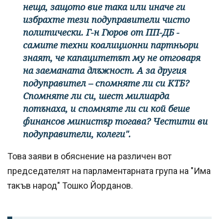
неща, защото вие така или иначе ги
избрахте тези подуправители чисто
политически. Г-н Гюров от ПП-ДБ -
самите техни коалиционни партньори
знаят, че капацитетът му не отговаря
на заеманата длъжност. А за другия
подуправител – спомняте ли си КТБ?
Спомняте ли си, шест милиарда
потънаха, и спомняте ли си кой беше
финансов министър тогава? Честити ви
подуправители, колеги".
Това заяви в обяснение на различен вот
председателят на парламентарната група на "Има
такъв народ" Тошко Йорданов.