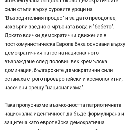
интелектуална общност около демократичните
сили стъпи върху суровите уроци на
"Възродителния процес" и за да го преодолее,
изхвърли заедно с мръсната вода и "бебето".
Докато всички демократични движения в
посткомунистическа Европа бяха основани върху
демократичния патос на националното
възраждане след половин век кремълска
доминация, българските демократични сили
останаха строго проевропейски и космополитни,
насочени срещу "национализма".
Така пропуснахме възможността патриотичната
национална идентичност да бъде формулирана и
защитена като европейска демократична