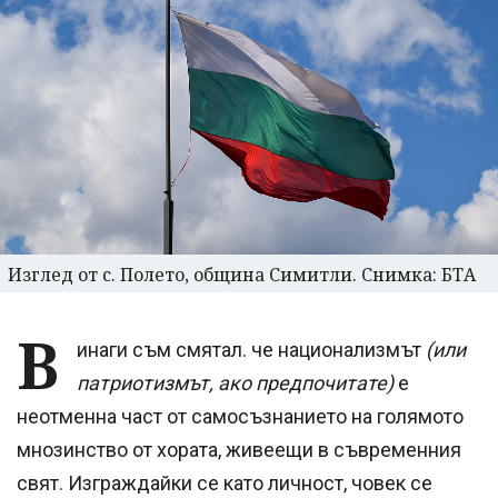
Изглед от с. Полето, община Симитли. Снимка: БТА
В
инаги съм смятал. че национализмът
(или
патриотизмът, ако предпочитате)
е
неотменна част от самосъзнанието на голямото
мнозинство от хората, живеещи в съвременния
свят. Изграждайки се като личност, човек се