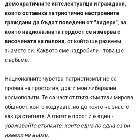
демократичните интелектуалци и граждани,
които оставиха патриотично настроените
граждани да бъдат поведени от "лидери", за
които националната гордост се измерва с
височината на пилона,
от който ще развеем
знамето си. Каквото сме надробили - това ще
сърбаме.
Националните чувства, патриотизмът не са
проява на простотия, драги мои либерални
космополити. Те са част от пътя към тази мирова
общност, която жадувате, но до която не знаете
как да стигнете. А пътят е прост и е един -
уважавайте стъпките, които една по една са ви
извели на върха.