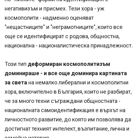
негативизъм и присмех. Тези хора - уж
космополити - надменно оценяват
"нещастниците" и "неграмотниците", които все
още се идентифицират с родова, общностна,
национална - националистическа принадлежност.
Този тип
деформиран космополитизъм
доминираше - и все още доминира картината
за света
на немалко либерални и космополитни
хора, включително в България, които не разбират,
че за много техни съграждани общностната -
националната самоидентификация е върхът на
личностното развитие, до която им позволява да
достигнат техният интелект, възпитание, лична и
семейна история.