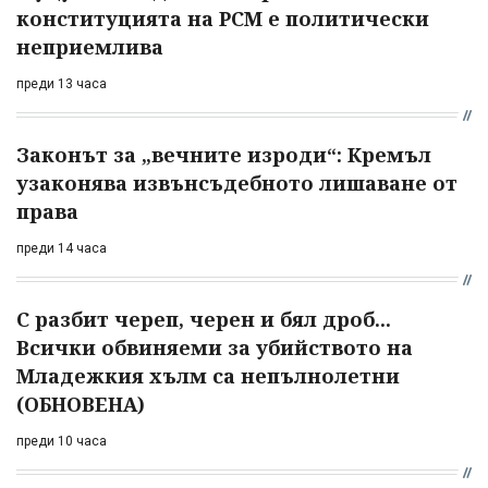
конституцията на РСМ е политически
неприемлива
преди 13 часа
Законът за „вечните изроди“: Кремъл
узаконява извънсъдебното лишаване от
права
преди 14 часа
С разбит череп, черен и бял дроб...
Всички обвиняеми за убийството на
Младежкия хълм са непълнолетни
(ОБНОВЕНА)
преди 10 часа