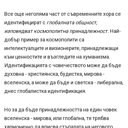
Все още неголяма част от съвременните хора се
идентифицират с
глобалната общност,
изповядват космополитна принадлежност.
Най-
добър пример за космополити са
интелектуалците и визионерите, принадлежащи
към ценностите и възгледите на хуманизма.
Идентификацията с човечеството може да бъде
духовна - християнска, будистка, мирова -
вселенска, а може да бъде и светска - либерална,
днес глобалистка идентификация.
Но за да бъде принадлежността на един човек
вселенска - мирова, или глобална, тя трябва
хармонично да вписва стъпалата на неговото