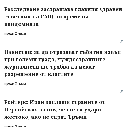
Разследване застрашава главния здравен
съветник на САЩ по време на
пандемията
преди 2 часа
Пакистан: за да отразяват събития извън
три големи града, чуждестранните
журналисти ще трябва да искат
разрешение от властите
преди 3 часа
Ройтерс: Иран заплаши страните от
Персийския залив, че ще ги удари
жестоко, ако не спрат Тръмп
преди 3 часа