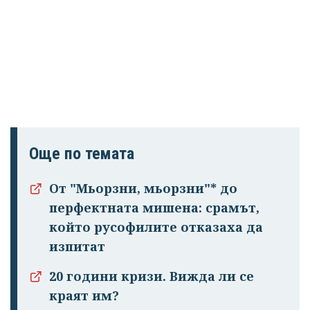
Още по темата
От "Мьорзни, мьорзни"* до
перфектната мишена: срамът,
който русофилите отказаха да
изпитат
20 години кризи. Вижда ли се
краят им?