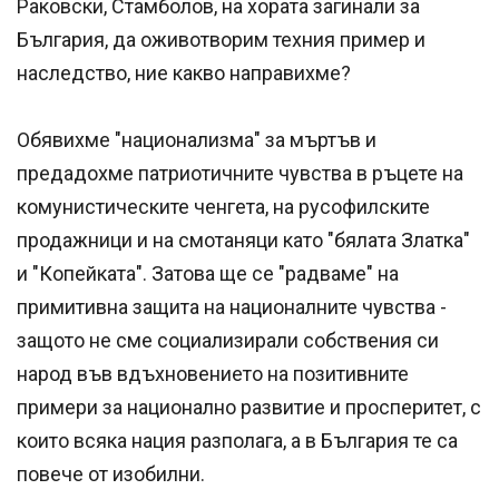
Раковски, Стамболов, на хората загинали за
България, да оживотворим техния пример и
наследство, ние какво направихме?
Обявихме "национализма" за мъртъв и
предадохме патриотичните чувства в ръцете на
комунистическите ченгета, на русофилските
продажници и на смотаняци като "бялата Златка"
и "Копейката". Затова ще се "радваме" на
примитивна защита на националните чувства -
защото не сме социализирали собствения си
народ във вдъхновението на позитивните
примери за национално развитие и просперитет, с
които всяка нация разполага, а в България те са
повече от изобилни.