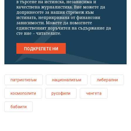
в търсене на истинска, независима и
качествена журналистика. Вие можете да
допринесете за нашия стремеж към
истината, неприкривана от финансови
зависимости. Можете да помогнете
единственият поръчител на съдържание да
сте вие – читателите.
ПОДКРЕПЕТЕ НИ
патриотизъм
национализъм
либерални
космополити
русофили
ченгета
бабаити