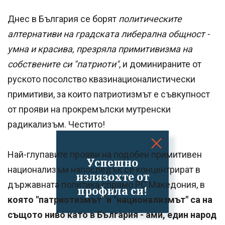
Днес в България се борят
политическите
алтернативи на градската либерална общност -
умна и красива, презряла примитивизма на
собствените си "патриоти"
, и доминираните от
руското посолство квазинационалистически
примитиви, за които патриотизмът е съвкупност
от прояви на прокремълски мутренски
радикализъм. Честито!
Най-глупавите прояви на подобен примитивен
Успешно
национализъм напоследък се концентрират в
излязохте от
държавната политика спрямо РС Македония, в
профила си!
която "патриотизмът" и "национализмът" са на
същото ниво като в България - ами, един народ