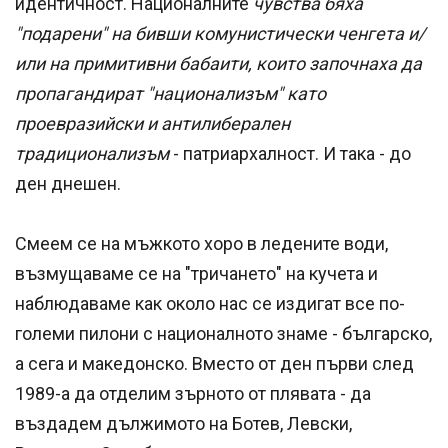
идентичност. Националните
чувства бяха
"подарени" на бивши комунистически ченгета и/
или на примитивни бабаити, които започнаха да
пропагандират "национализъм" като
проевразийски и антилиберален
традиционализъм
- патриархалност. И така - до
ден днешен.
Смеем се на мъжкото хоро в ледените води,
възмущаваме се на "тричането" на кучета и
наблюдаваме как около нас се издигат все по-
големи пилони с националното знаме - българско,
а сега и македонско. Вместо от ден първи след
1989-а да отделим зърното от плявата - да
въздадем дължимото на Ботев, Левски,