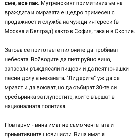
сме, все пак.
Мутренският примитивизъм на
враждата и омразата е щедро примесен с
продажност и служба на чужди интереси (в
Москва и Белград) както в София, така и в Скопие.
Затова се пригответе пилоните да пробиват
небесата. Войводите да пият руйно вино,
запасали ръждясали пищови и да пеят юнашки
песни долу в механата. "Лидерите" уж да се
мразят и да воюват, но да събират 30-те си
сребърника за глупостите, които вършат в
националната политика.
Повтарям - вина имат не само ченгетата и
примитивните шовинисти. Вина имат
и