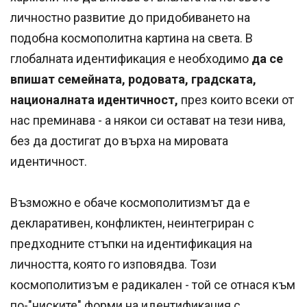
личностно развитие до придобиването на
подобна космополитна картина на света. В
глобалната идентификация е необходимо
да се
впишат семейната, родовата, градската,
националната идентичност,
през които всеки от
нас преминава - а някои си остават на тези нива,
без да достигат до върха на мировата
идентичност.
Възможно е обаче космополитизмът да е
декларативен, конфликтен, неинтегриран с
предходните стъпки на идентификация на
личността, която го изповядва. Този
космополитизъм е радикален - той се отнася към
по-"ниските" форми на идентификация с