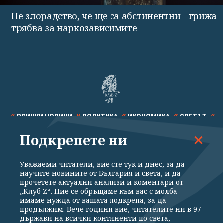
Не злорадство, че ще са абстинентни - грижа
трябва за наркозависимите
ВСИЧКИ НОВИНИ
ПОЛИТИКА
ИКОНОМИКА
СВЕТЪТ
Подкрепете ни
СПОРТ
КУЛТУРА
ТЕХНОЛОГИИ
КАЛЕЙДОСКОП
МНЕНИЯ
Уважаеми читатели, вие сте тук и днес, за да
научите новините от България и света, и да
прочетете актуални анализи и коментари от
„Клуб Z“. Ние се обръщаме към вас с молба –
имаме нужда от вашата подкрепа, за да
продължим. Вече години вие, читателите ни в 97
Общи условия
Политика за поверителност
държави на всички континенти по света,