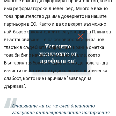
Много е важно да сформират правителство, което
има реформаторски дневен ред. Много е важно
това правителство да има доверието на нашите
партньори в ЕС. Както и да се вкарат възможно
най-бързо законите, които са условия за Плана за
възстановяване. Те са основополагащи за нов
Успешно
тласък в съдебната реформа. В крайна сметка
излязохте от
това би било началото на едно усилие, което
профила си!
България трябва последователно да полага - да
изчисти своята институционална и политическа
слабост, която ние наричаме "завладяна
държава".
Опасявате ли се, че след днешното
гласуване антиевропейските настроения