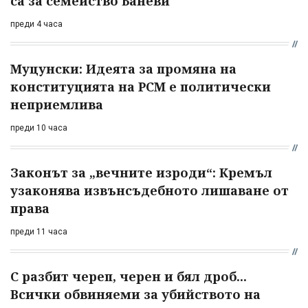
са за семейство Баневи
преди 4 часа
Муцунски: Идеята за промяна на
конституцията на РСМ е политически
неприемлива
преди 10 часа
Законът за „вечните изроди“: Кремъл
узаконява извънсъдебното лишаване от
права
преди 11 часа
С разбит череп, черен и бял дроб...
Всички обвиняеми за убийството на