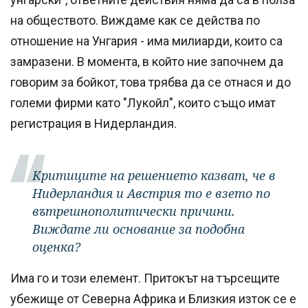
на обществото. Виждаме как се действа по
отношение на Унгария - има милиарди, които са
замразени. В момента, в който ние започнем да
говорим за бойкот, това трябва да се отнася и до
големи фирми като "Лукойл", които също имат
регистрация в Нидерландия.
Критиците на решението казват, че в
Нидерландия и Австрия то е взето по
вътрешнополитически причини.
Виждате ли основание за подобна
оценка?
Има го и този елемент. Притокът на търсещите
убежище от Северна Африка и Близкия изток се е