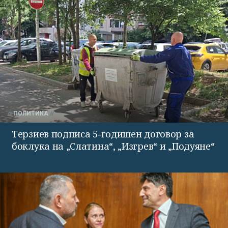
ПОЛИТИКА
Терзиев подписа 5-годишен договор за
боклука на „Слатина“, „Изгрев“ и „Подуяне“