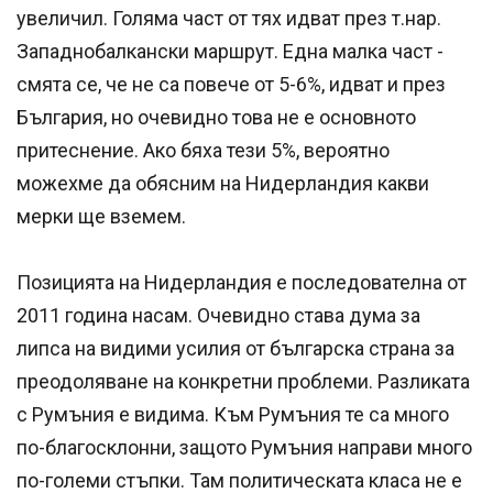
увеличил. Голяма част от тях идват през т.нар.
Западнобалкански маршрут. Една малка част -
смята се, че не са повече от 5-6%, идват и през
България, но очевидно това не е основното
притеснение. Ако бяха тези 5%, вероятно
можехме да обясним на Нидерландия какви
мерки ще вземем.
Позицията на Нидерландия е последователна от
2011 година насам. Очевидно става дума за
липса на видими усилия от българска страна за
преодоляване на конкретни проблеми. Разликата
с Румъния е видима. Към Румъния те са много
по-благосклонни, защото Румъния направи много
по-големи стъпки. Там политическата класа не е