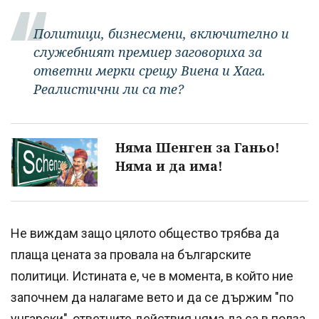
Политици, бизнесмени, включително и
служебният премиер заговориха за
ответни мерки срещу Виена и Хага.
Реалистични ли са те?
Няма Шенген за Ганьо!
Няма и да има!
Не виждам защо цялото общество трябва да
плаща цената за провала на българските
политици. Истината е, че в момента, в който ние
започнем да налагаме вето и да се държим "по
унгарски", ответните действия няма да са в полза