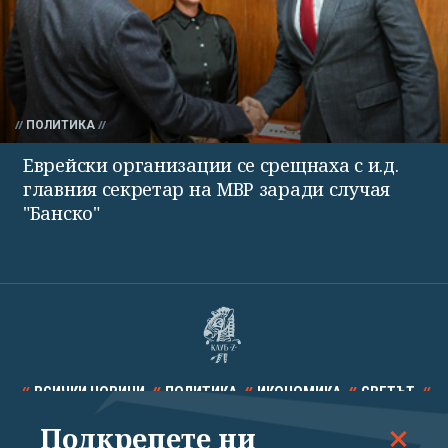
ПОЛИТИКА
Еврейски организации се срещнаха с и.д.
главния секретар на МВР заради случая
"Банско"
ВСИЧКИ НОВИНИ
ПОЛИТИКА
ИКОНОМИКА
СВЕТЪТ
Подкрепете ни
СПОРТ
КУЛТУРА
ТЕХНОЛОГИИ
КАЛЕЙДОСКОП