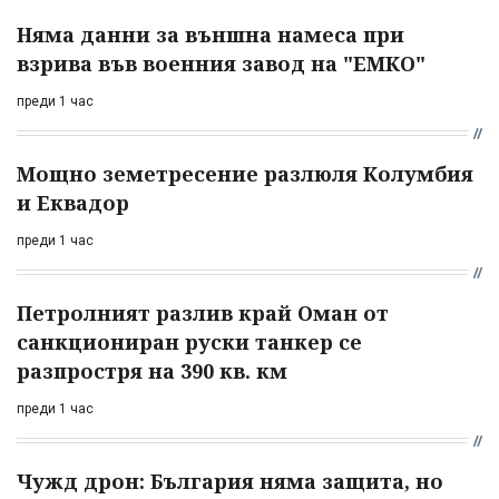
Няма данни за външна намеса при
взрива във военния завод на "ЕМКО"
преди 1 час
Мощно земетресение разлюля Колумбия
и Еквадор
преди 1 час
Петролният разлив край Оман от
санкциониран руски танкер се
разпростря на 390 кв. км
преди 1 час
Чужд дрон: България няма защита, но