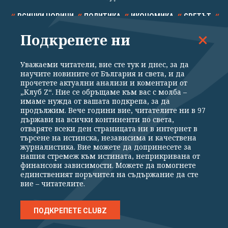
ВСИЧКИ НОВИНИ
ПОЛИТИКА
ИКОНОМИКА
СВЕТЪТ
Подкрепете ни
СПОРТ
КУЛТУРА
ТЕХНОЛОГИИ
КАЛЕЙДОСКОП
МНЕНИЯ
Уважаеми читатели, вие сте тук и днес, за да
научите новините от България и света, и да
прочетете актуални анализи и коментари от
„Клуб Z“. Ние се обръщаме към вас с молба –
имаме нужда от вашата подкрепа, за да
продължим. Вече години вие, читателите ни в 97
Общи условия
Политика за поверителност
държави на всички континенти по света,
отваряте всеки ден страницата ни в интернет в
Реклама
Партньори
Контакти
За Клуб Z
търсене на истинска, независима и качествена
Екип
Подкрепете ни
журналистика. Вие можете да допринесете за
нашия стремеж към истината, неприкривана от
финансови зависимости. Можете да помогнете
единственият поръчител на съдържание да сте
Издател на www.clubz.bg е „Клуб Зебра Медия“ ЕООД, София, ул. "Алеко
вие – читателите.
Константинов" 3. Всички права запазени 2026 „Клуб Зебра Медия“
ЕООД.
Препечатването на материали, снимки и видео от www.clubz.bg без
разрешение ще бъде преследвано по съдебен път, съгласно
ПОДКРЕПЕТЕ CLUBZ
ОБЩИТЕ УСЛОВИЯ