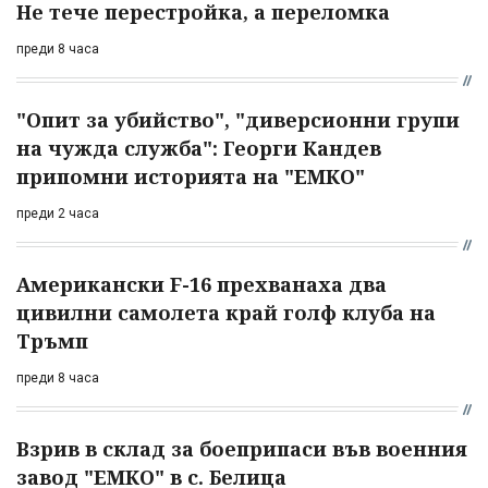
Не тече перестройка, а переломка
преди 8 часа
"Опит за убийство", "диверсионни групи
на чужда служба": Георги Кандев
припомни историята на "ЕМКО"
преди 2 часа
Американски F-16 прехванаха два
цивилни самолета край голф клуба на
Тръмп
преди 8 часа
Взрив в склад за боеприпаси във военния
завод "ЕМКО" в с. Белица