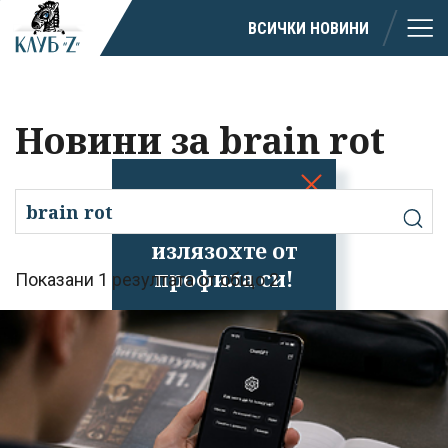
ВСИЧКИ НОВИНИ
Новини за brain rot
Успешно
излязохте от
профила си!
Показани 1 резултата от общо 2