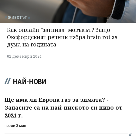
ЖИВОТЪТ
Как онлайн "загнива" мозъкът? Защо
Оксфордският речник избра brain rot за
дума на годината
02 декември 2024
НАЙ-НОВИ
Ще има ли Европа газ за зимата? -
Запасите са на най-ниското си ниво от
2021 г.
преди 3 мин