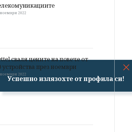
елекомуникациите
 ноември 2022
ettel сваля цените на повече от
0 устройства през ноември
 ноември 2022
Успешно излязохте от профила си!