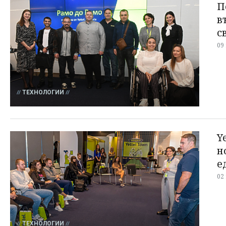
П
в
с
09
ТЕХНОЛОГИИ
Y
н
е
02
ТЕХНОЛОГИИ