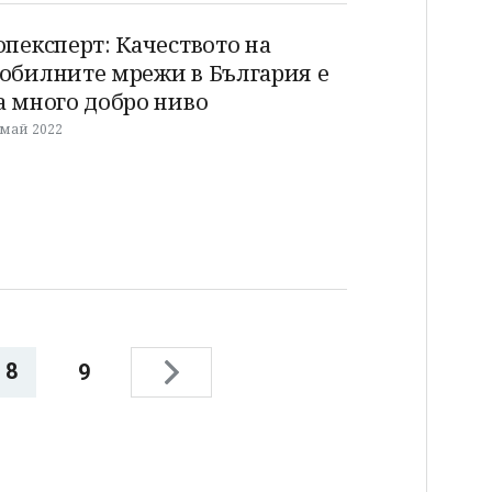
опексперт: Качеството на
обилните мрежи в България е
а много добро ниво
 май 2022
8
9