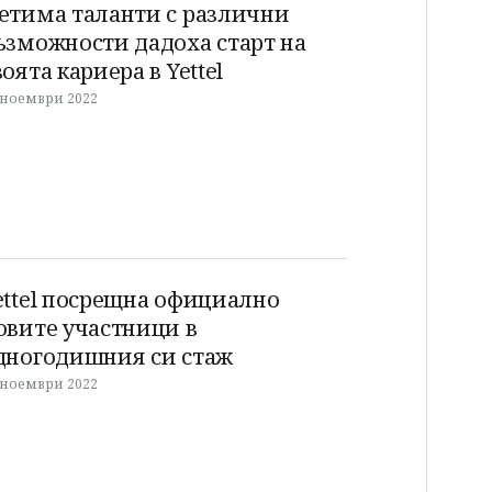
етима таланти с различни
ъзможности дадоха старт на
воята кариера в Yettel
 ноември 2022
ettel посрещна официално
овите участници в
дногодишния си стаж
 ноември 2022