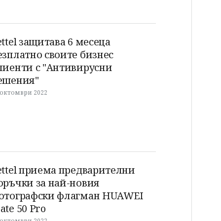
ettel защитава 6 месеца
езплатно своите бизнес
лиенти с "Антивирусни
ешения"
 октомври 2022
ettel приема предварителни
оръчки за най-новия
отографски флагман HUAWEI
ate 50 Pro
 октомври 2022