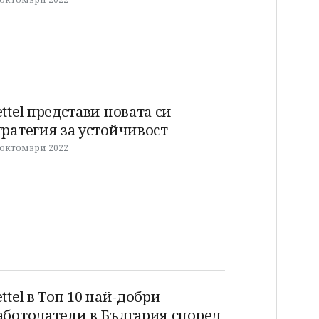
ettel представи новата си
тратегия за устойчивост
 октомври 2022
ettel в Топ 10 най-добри
аботодатели в България според