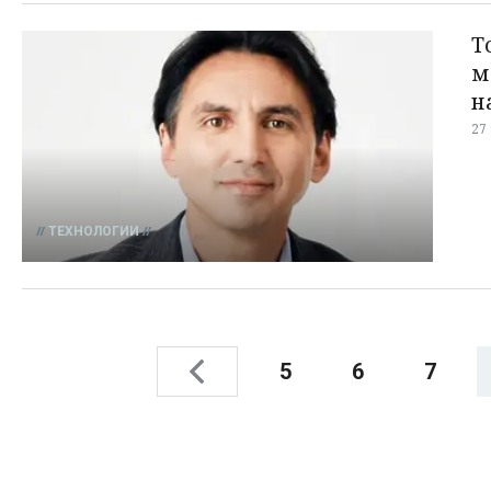
Т
м
н
27
ТЕХНОЛОГИИ
5
6
7