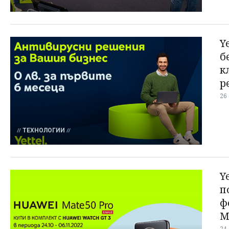
Y
б
к
р
26
ТЕХНОЛОГИИ
Y
п
ф
M
24