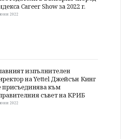
ндекса Career Show за 2022 г.
 юни 2022
лавният изпълнителен
иректор на Yettel Джейсън Кинг
е присъединява към
правителния съвет на КРИБ
 юни 2022