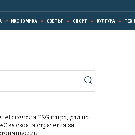
А
ИКОНОМИКА
СВЕТЪТ
СПОРТ
КУЛТУРА
ТЕХ
ettel спечели ESG наградата на
wC за своята стратегия за
стойчивост в