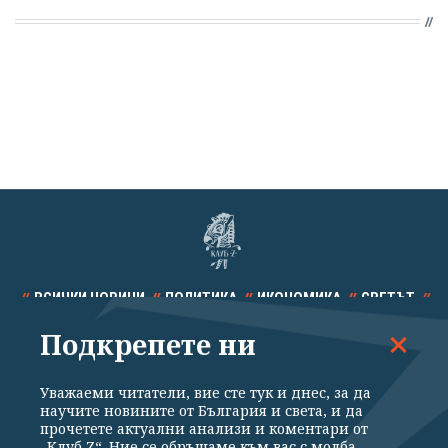
ВСИЧКИ НОВИНИ
ПОЛИТИКА
ИКОНОМИКА
СВЕТЪТ
Подкрепете ни
СПОРТ
КУЛТУРА
ТЕХНОЛОГИИ
КАЛЕЙДОСКОП
МНЕНИЯ
Уважаеми читатели, вие сте тук и днес, за да
научите новините от България и света, и да
прочетете актуални анализи и коментари от
„Клуб Z“. Ние се обръщаме към вас с молба –