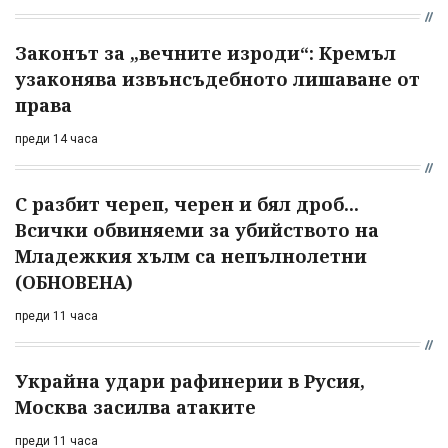
Законът за „вечните изроди“: Кремъл
узаконява извънсъдебното лишаване от
права
преди 14 часа
С разбит череп, черен и бял дроб...
Всички обвиняеми за убийството на
Младежкия хълм са непълнолетни
(ОБНОВЕНА)
преди 11 часа
Украйна удари рафинерии в Русия,
Москва засилва атаките
преди 11 часа