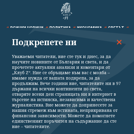
ВСИЧКИ НОВИНИ
ПОЛИТИКА
ИКОНОМИКА
СВЕТЪТ
Подкрепете ни
СПОРТ
КУЛТУРА
ТЕХНОЛОГИИ
КАЛЕЙДОСКОП
МНЕНИЯ
Уважаеми читатели, вие сте тук и днес, за да
научите новините от България и света, и да
прочетете актуални анализи и коментари от
„Клуб Z“. Ние се обръщаме към вас с молба –
имаме нужда от вашата подкрепа, за да
продължим. Вече години вие, читателите ни в 97
Общи условия
Политика за поверителност
държави на всички континенти по света,
отваряте всеки ден страницата ни в интернет в
Реклама
Партньори
Контакти
За Клуб Z
търсене на истинска, независима и качествена
Екип
Подкрепете ни
журналистика. Вие можете да допринесете за
нашия стремеж към истината, неприкривана от
финансови зависимости. Можете да помогнете
единственият поръчител на съдържание да сте
Издател на www.clubz.bg е „Клуб Зебра Медия“ ЕООД, София, ул. "Алеко
вие – читателите.
Константинов" 3. Всички права запазени 2026 „Клуб Зебра Медия“
ЕООД.