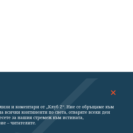
ДОСКОП
МНЕНИЯ
ализи и коментари от „Клуб Z“. Ние се обръщаме към
ни
а всички континенти по света, отваряте всеки ден
есете за нашия стремеж към истината,
ие – читателите.