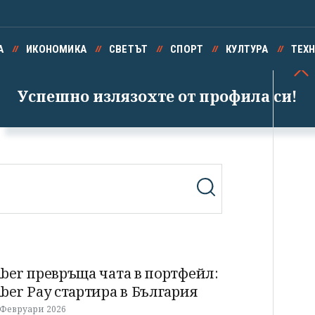
А
ИКОНОМИКА
СВЕТЪТ
СПОРТ
КУЛТУРА
ТЕХ
Успешно излязохте от профила си!
iber превръща чата в портфейл:
iber Pay стартира в България
 Февруари 2026