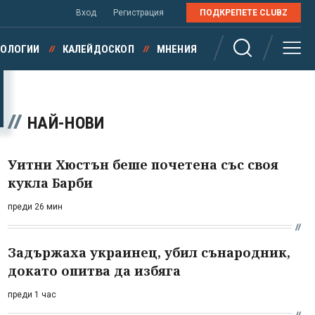
Вход
Регистрация
ПОДКРЕПЕТЕ CLUBZ
НОЛОГИИ
КАЛЕЙДОСКОП
МНЕНИЯ
НАЙ-НОВИ
Уитни Хюстън беше почетена със своя
кукла Барби
преди 26 мин
Задържаха украинец, убил сънародник,
докато опитва да избяга
преди 1 час