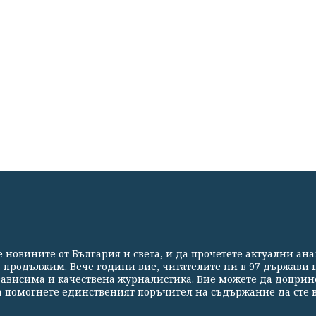
СВЕТЪТ
СПОРТ
КУЛТУРА
ТЕХНОЛОГИИ
КАЛЕЙ
те новините от България и света, и да прочетете актуални ан
Партньори
Контакти
За Клуб Z
Екип
Подкрепете 
а продължим. Вече години вие, читателите ни в 97 държави н
езависима и качествена журналистика. Вие можете да доприн
 помогнете единственият поръчител на съдържание да сте в
Константинов" 3. Всички права запазени 2026 „Клуб Зебра Медия“ ЕООД.