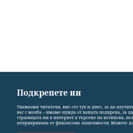
ВСИЧКИ НОВИНИ
ПОЛИТИКА
ИКОНОМИКА
Подкрепете ни
Уважаеми читатели, вие сте тук и днес, за да научи
Общи условия
Политика за поверителност
Реклама
вас с молба – имаме нужда от вашата подкрепа, за д
страницата ни в интернет в търсене на истинска, н
неприкривана от финансови зависимости. Можете да
Издател на www.clubz.bg е „Клуб Зебра Медия“ ЕООД, София, ул. "Алеко 