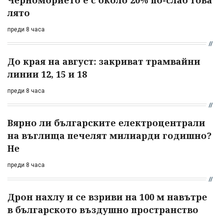
Черноморието е с около 20% по-слаб това
лято
преди 8 часа
До края на август: закриват трамвайни
линии 12, 15 и 18
преди 8 часа
Вярно ли българските електроцентрали
на въглища печелят милиарди годишно?
Не
преди 8 часа
Дрон нахлу и се взриви на 100 м навътре
в българското въздушно пространство