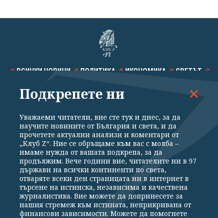
ВСИЧКИ НОВИНИ
ПОЛИТИКА
ИКОНОМИКА
СВЕТЪТ
Подкрепете ни
СПОРТ
КУЛТУРА
ТЕХНОЛОГИИ
КАЛЕЙДОСКОП
МНЕНИЯ
Уважаеми читатели, вие сте тук и днес, за да
научите новините от България и света, и да
прочетете актуални анализи и коментари от
„Клуб Z“. Ние се обръщаме към вас с молба –
имаме нужда от вашата подкрепа, за да
продължим. Вече години вие, читателите ни в 97
Общи условия
Политика за поверителност
държави на всички континенти по света,
отваряте всеки ден страницата ни в интернет в
Реклама
Партньори
Контакти
За Клуб Z
търсене на истинска, независима и качествена
Екип
Подкрепете ни
журналистика. Вие можете да допринесете за
нашия стремеж към истината, неприкривана от
финансови зависимости. Можете да помогнете