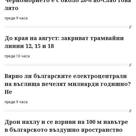
Черноморието е с около 20% по-слаб това
лято
преди 9 часа
До края на август: закриват трамвайни
линии 12, 15 и 18
преди 10 часа
Вярно ли българските електроцентрали
на въглища печелят милиарди годишно?
Не
преди 9 часа
Дрон нахлу и се взриви на 100 м навътре
в българското въздушно пространство