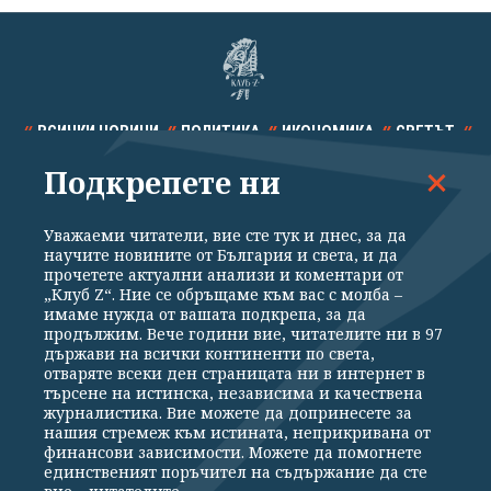
ВСИЧКИ НОВИНИ
ПОЛИТИКА
ИКОНОМИКА
СВЕТЪТ
Подкрепете ни
СПОРТ
КУЛТУРА
ТЕХНОЛОГИИ
КАЛЕЙДОСКОП
МНЕНИЯ
Уважаеми читатели, вие сте тук и днес, за да
научите новините от България и света, и да
прочетете актуални анализи и коментари от
„Клуб Z“. Ние се обръщаме към вас с молба –
имаме нужда от вашата подкрепа, за да
продължим. Вече години вие, читателите ни в 97
Общи условия
Политика за поверителност
държави на всички континенти по света,
отваряте всеки ден страницата ни в интернет в
Реклама
Партньори
Контакти
За Клуб Z
търсене на истинска, независима и качествена
Екип
Подкрепете ни
журналистика. Вие можете да допринесете за
нашия стремеж към истината, неприкривана от
финансови зависимости. Можете да помогнете
единственият поръчител на съдържание да сте
Издател на www.clubz.bg е „Клуб Зебра Медия“ ЕООД, София, ул. "Алеко