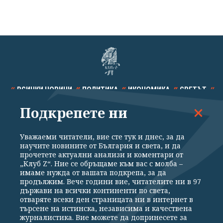
ВСИЧКИ НОВИНИ
ПОЛИТИКА
ИКОНОМИКА
СВЕТЪТ
Подкрепете ни
СПОРТ
КУЛТУРА
ТЕХНОЛОГИИ
КАЛЕЙДОСКОП
МНЕНИЯ
Уважаеми читатели, вие сте тук и днес, за да
научите новините от България и света, и да
прочетете актуални анализи и коментари от
„Клуб Z“. Ние се обръщаме към вас с молба –
имаме нужда от вашата подкрепа, за да
продължим. Вече години вие, читателите ни в 97
Общи условия
Политика за поверителност
държави на всички континенти по света,
отваряте всеки ден страницата ни в интернет в
Реклама
Партньори
Контакти
За Клуб Z
търсене на истинска, независима и качествена
Екип
Подкрепете ни
журналистика. Вие можете да допринесете за