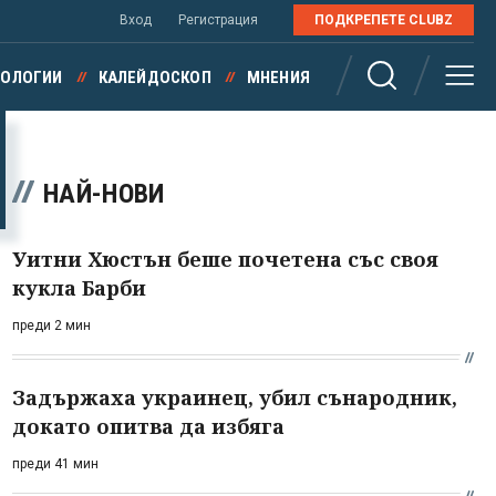
Вход
Регистрация
ПОДКРЕПЕТЕ CLUBZ
НОЛОГИИ
КАЛЕЙДОСКОП
МНЕНИЯ
НАЙ-НОВИ
Уитни Хюстън беше почетена със своя
кукла Барби
преди 2 мин
Задържаха украинец, убил сънародник,
докато опитва да избяга
преди 41 мин