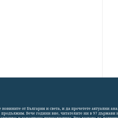
СВЕТЪТ
СПОРТ
КУЛТУРА
ТЕХНОЛОГИИ
КАЛЕЙ
те новините от България и света, и да прочетете актуални ан
Партньори
Контакти
За Клуб Z
Екип
Подкрепете 
а продължим. Вече години вие, читателите ни в 97 държави н
езависима и качествена журналистика. Вие можете да доприн