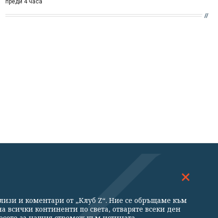
преди 4 часа
ДОСКОП
МНЕНИЯ
ализи и коментари от „Клуб Z“. Ние се обръщаме към
ни
а всички континенти по света, отваряте всеки ден
есете за нашия стремеж към истината,