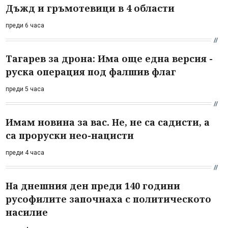
Дъжд и гръмотевици в 4 области
преди 6 часа
Тагарев за дрона: Има още една версия -
руска операция под фалшив флаг
преди 5 часа
Имам новина за вас. Не, не са садисти, а
са проруски нео-нацисти
преди 4 часа
На днешния ден преди 140 години
русофилите започнаха с политическото
насилие