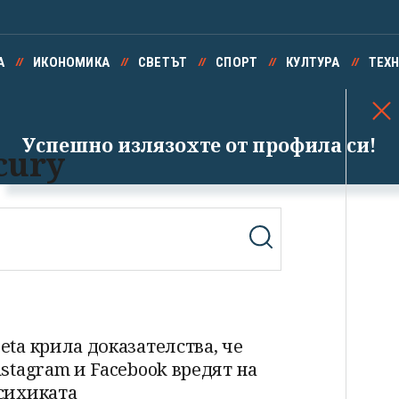
А
ИКОНОМИКА
СВЕТЪТ
СПОРТ
КУЛТУРА
ТЕХ
Успешно излязохте от профила си!
cury
eta крила доказателства, че
nstagram и Facebook вредят на
сихиката