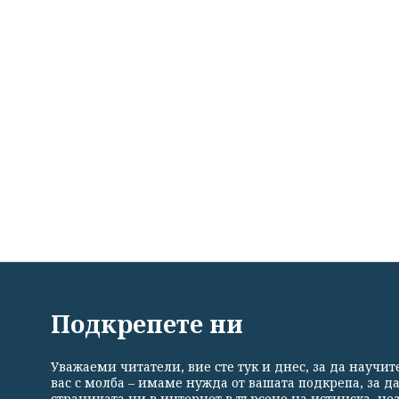
ВСИЧКИ НОВИНИ
ПОЛИТИКА
ИКОНОМИКА
Подкрепете ни
Уважаеми читатели, вие сте тук и днес, за да научи
Общи условия
Политика за поверителност
Реклама
вас с молба – имаме нужда от вашата подкрепа, за д
страницата ни в интернет в търсене на истинска, н