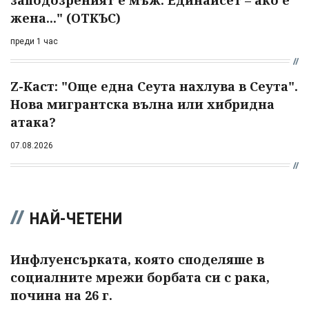
заподозреният е мъж. Единайсет – ако е
жена..." (ОТКЪС)
преди 1 час
Z-Каст: "Още една Сеута нахлува в Сеута".
Нова мигрантска вълна или хибридна
атака?
07.08.2026
НАЙ-ЧЕТЕНИ
Инфлуенсърката, която споделяше в
социалните мрежи борбата си с рака,
почина на 26 г.