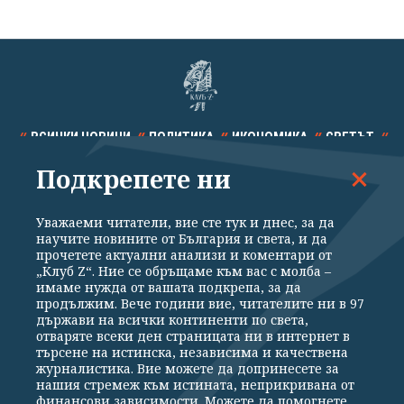
ВСИЧКИ НОВИНИ
ПОЛИТИКА
ИКОНОМИКА
СВЕТЪТ
Подкрепете ни
СПОРТ
КУЛТУРА
ТЕХНОЛОГИИ
КАЛЕЙДОСКОП
МНЕНИЯ
Уважаеми читатели, вие сте тук и днес, за да
научите новините от България и света, и да
прочетете актуални анализи и коментари от
„Клуб Z“. Ние се обръщаме към вас с молба –
имаме нужда от вашата подкрепа, за да
продължим. Вече години вие, читателите ни в 97
Общи условия
Политика за поверителност
държави на всички континенти по света,
отваряте всеки ден страницата ни в интернет в
Реклама
Партньори
Контакти
За Клуб Z
търсене на истинска, независима и качествена
Екип
Подкрепете ни
журналистика. Вие можете да допринесете за
нашия стремеж към истината, неприкривана от
финансови зависимости. Можете да помогнете