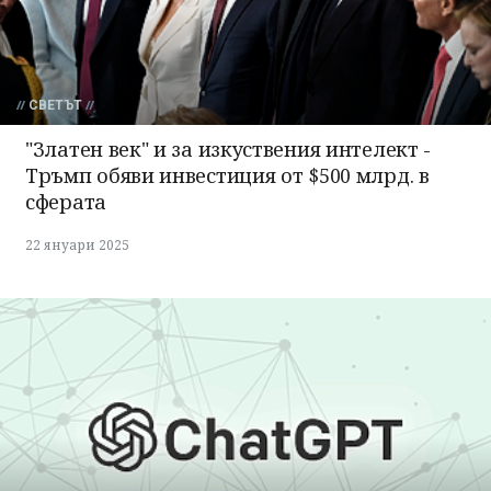
СВЕТЪТ
"Златен век" и за изкуствения интелект -
Тръмп обяви инвестиция от $500 млрд. в
сферата
22 януари 2025