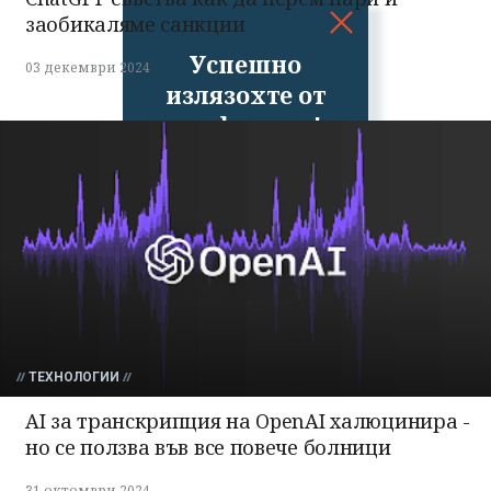
заобикаляме санкции
Успешно
03 декември 2024
излязохте от
профила си!
ТЕХНОЛОГИИ
AI за транскрипция на OpenAI халюцинира -
но се ползва във все повече болници
31 октомври 2024