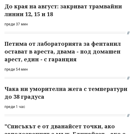
До края на август: закриват трамвайни
линии 12, 15 и 18
преди 37 мин
Петима от лабораторията за фентанил
остават в ареста, двама - под домашен
арест, един - с гаранция
преди 54 мин
Чака ни уморителна жега с температури
до 38 градуса
преди 1 час
"Списъкът е от дванайсет точки, ако