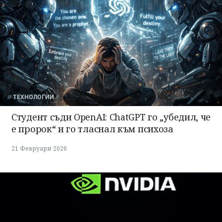
ТЕХНОЛОГИИ
Студент съди OpenAI: ChatGPT го „убедил, че
е пророк“ и го тласнал към психоза
21 Февруари 2026