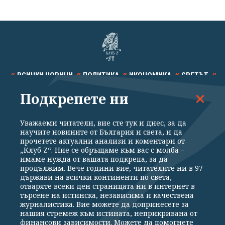
ВСИЧКИ НОВИНИ
ПОЛИТИКА
ИКОНОМИКА
СВЕТЪТ
Подкрепете ни
СПОРТ
КУЛТУРА
ТЕХНОЛОГИИ
КАЛЕЙДОСКОП
МНЕНИЯ
Уважаеми читатели, вие сте тук и днес, за да
научите новините от България и света, и да
прочетете актуални анализи и коментари от
„Клуб Z“. Ние се обръщаме към вас с молба –
имаме нужда от вашата подкрепа, за да
продължим. Вече години вие, читателите ни в 97
Общи условия
Политика за поверителност
държави на всички континенти по света,
отваряте всеки ден страницата ни в интернет в
Реклама
Партньори
Контакти
За Клуб Z
търсене на истинска, независима и качествена
Екип
Подкрепете ни
журналистика. Вие можете да допринесете за
нашия стремеж към истината, неприкривана от
финансови зависимости. Можете да помогнете