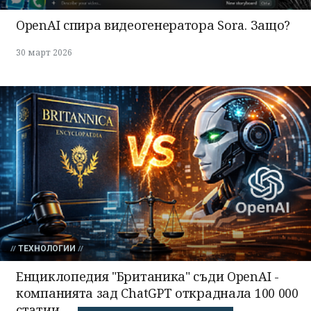
OpenAI спира видеогенератора Sora. Защо?
30 март 2026
ТЕХНОЛОГИИ
Енциклопедия "Британика" съди OpenAI -
компанията зад ChatGPT откраднала 100 000
статии