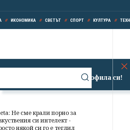
А
ИКОНОМИКА
СВЕТЪТ
СПОРТ
КУЛТУРА
ТЕХ
Успешно излязохте от профила си!
eta: Не сме крали порно за
зкуствения си интелект -
росто някой си го е теглил