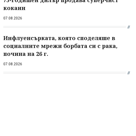
75-годишен дилър продава суперчист
кокаин
07.08.2026
Инфлуенсърката, която споделяше в
социалните мрежи борбата си с рака,
почина на 26 г.
07.08.2026