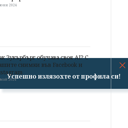
 юни 2024
ак Зукърбърг обучава своя AI? С
ашите снимки във Facebook и
nstagram
Успешно излязохте от профила си!
 май 2024