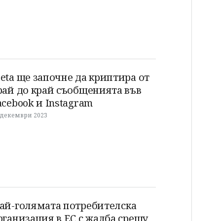
eta ще започне да криптира от
рай до край съобщенията във
acebook и Instagram
 декември 2023
ай-голямата потребителска
рганизация в ЕС с жалба срещу