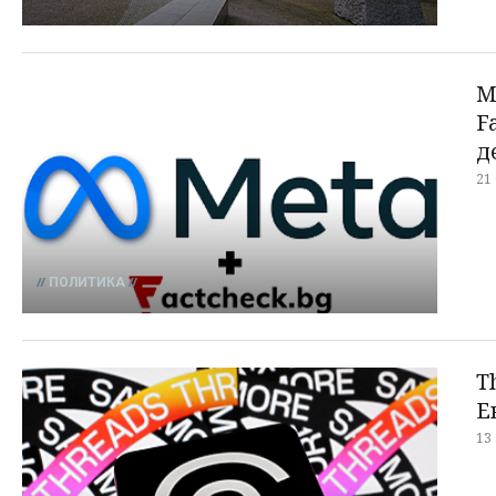
M
F
д
21
ПОЛИТИКА
T
Е
13