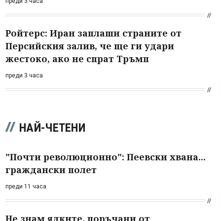
преди 3 часа
Ройтерс: Иран заплаши страните от
Персийския залив, че ще ги удари
жестоко, ако не спрат Тръмп
преди 3 часа
НАЙ-ЧЕТЕНИ
"Почти революционно": Пеевски хвана...
граждански полет
преди 11 часа
Не знам ядките, поръчани от