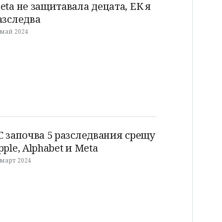
eta не защитавала децата, ЕК я
азследва
 май 2024
С започва 5 разследвания срещу
pple, Alphabet и Meta
 март 2024