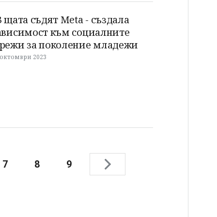
3 щата съдят Meta - създала
ависимост към социалните
режи за поколение младежи
 октомври 2023
7
8
9