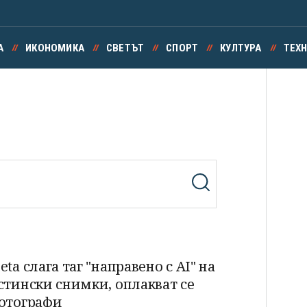
А
ИКОНОМИКА
СВЕТЪТ
СПОРТ
КУЛТУРА
ТЕХ
eta слага таг "направено с AI" на
стински снимки, оплакват се
отографи