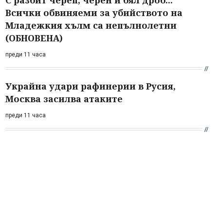
С разбит череп, черен и бял дроб...
Всички обвиняеми за убийството на
Младежкия хълм са непълнолетни
(ОБНОВЕНА)
преди 11 часа
Украйна удари рафинерии в Русия,
Москва засилва атаките
преди 11 часа