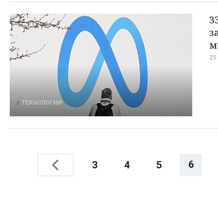
3
з
м
25
ТЕХНОЛОГИИ
6
3
4
5