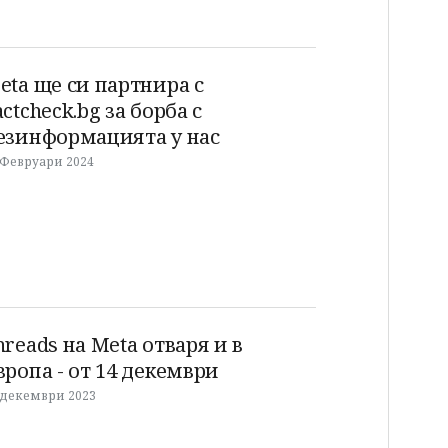
eta ще си партнира с
actcheck.bg за борба с
езинформацията у нас
 Февруари 2024
hreads на Meta отваря и в
вропа - от 14 декември
 декември 2023