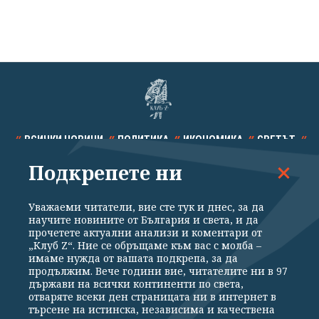
ВСИЧКИ НОВИНИ
ПОЛИТИКА
ИКОНОМИКА
СВЕТЪТ
Подкрепете ни
СПОРТ
КУЛТУРА
ТЕХНОЛОГИИ
КАЛЕЙДОСКОП
МНЕНИЯ
Уважаеми читатели, вие сте тук и днес, за да
научите новините от България и света, и да
прочетете актуални анализи и коментари от
„Клуб Z“. Ние се обръщаме към вас с молба –
имаме нужда от вашата подкрепа, за да
продължим. Вече години вие, читателите ни в 97
Общи условия
Политика за поверителност
държави на всички континенти по света,
отваряте всеки ден страницата ни в интернет в
Реклама
Партньори
Контакти
За Клуб Z
търсене на истинска, независима и качествена
Екип
Подкрепете ни