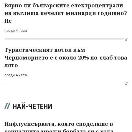
Вярно ли българските електроцентрали
на въглища печелят милиарди годишно?
Не
преди 4 часа
Туристическият поток към
Черноморието е с около 20% по-слаб това
лято
преди 4 часа
НАЙ-ЧЕТЕНИ
Инфлуенсърката, която споделяше в
социалните мрежи борбата си с рака,