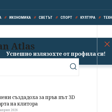
А
ИКОНОМИКА
СВЕТЪТ
СПОРТ
КУЛТУРА
ТЕХ
n Atlas
Успешно излязохте от профила си!
чени създадоха за пръв път 3D
арта на клитора
 април 2026