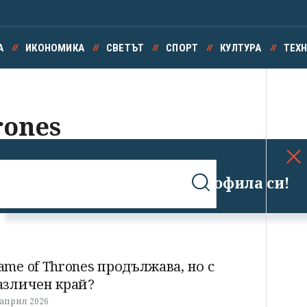
А
ИКОНОМИКА
СВЕТЪТ
СПОРТ
КУЛТУРА
ТЕХ
rones
Успешно излязохте от профила си!
ame of Thrones продължава, но с
азличен край?
 април 2026