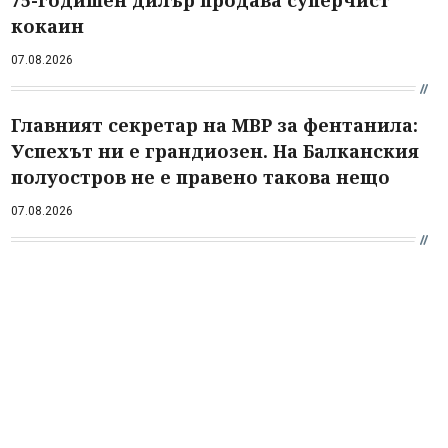
75-годишен дилър продава суперчист
кокаин
07.08.2026
Главният секретар на МВР за фентанила:
Успехът ни е грандиозен. На Балканския
полуостров не е правено такова нещо
07.08.2026