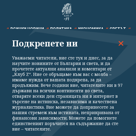
ВСИЧКИ НОВИНИ
ПОЛИТИКА
ИКОНОМИКА
СВЕТЪТ
Подкрепете ни
СПОРТ
КУЛТУРА
ТЕХНОЛОГИИ
КАЛЕЙДОСКОП
МНЕНИЯ
Уважаеми читатели, вие сте тук и днес, за да
научите новините от България и света, и да
прочетете актуални анализи и коментари от
„Клуб Z“. Ние се обръщаме към вас с молба –
имаме нужда от вашата подкрепа, за да
продължим. Вече години вие, читателите ни в 97
Общи условия
Политика за поверителност
държави на всички континенти по света,
отваряте всеки ден страницата ни в интернет в
Реклама
Партньори
Контакти
За Клуб Z
търсене на истинска, независима и качествена
Екип
Подкрепете ни
журналистика. Вие можете да допринесете за
нашия стремеж към истината, неприкривана от
финансови зависимости. Можете да помогнете
единственият поръчител на съдържание да сте
Издател на www.clubz.bg е „Клуб Зебра Медия“ ЕООД, София, ул. "Алеко
вие – читателите.
Константинов" 3. Всички права запазени 2026 „Клуб Зебра Медия“
ЕООД.