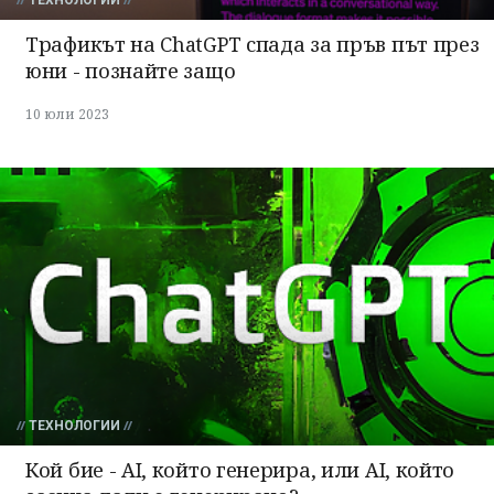
ТЕХНОЛОГИИ
Трафикът на ChatGPT спада за пръв път през
юни - познайте защо
10 юли 2023
ТЕХНОЛОГИИ
Кой бие - AI, който генерира, или AI, който