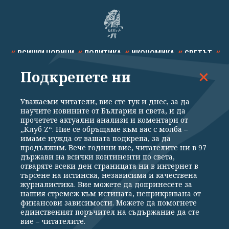
ВСИЧКИ НОВИНИ
ПОЛИТИКА
ИКОНОМИКА
СВЕТЪТ
Подкрепете ни
СПОРТ
КУЛТУРА
ТЕХНОЛОГИИ
КАЛЕЙДОСКОП
МНЕНИЯ
Уважаеми читатели, вие сте тук и днес, за да
научите новините от България и света, и да
прочетете актуални анализи и коментари от
„Клуб Z“. Ние се обръщаме към вас с молба –
имаме нужда от вашата подкрепа, за да
продължим. Вече години вие, читателите ни в 97
Общи условия
Политика за поверителност
държави на всички континенти по света,
отваряте всеки ден страницата ни в интернет в
Реклама
Партньори
Контакти
За Клуб Z
търсене на истинска, независима и качествена
Екип
Подкрепете ни
журналистика. Вие можете да допринесете за
нашия стремеж към истината, неприкривана от
финансови зависимости. Можете да помогнете
единственият поръчител на съдържание да сте
Издател на www.clubz.bg е „Клуб Зебра Медия“ ЕООД, София, ул. "Алеко
вие – читателите.
Константинов" 3. Всички права запазени 2026 „Клуб Зебра Медия“