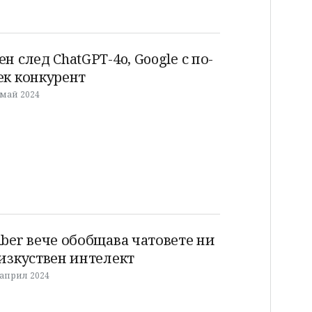
ен след ChatGPT-4o, Google с по-
ек конкурент
 май 2024
iber вече обобщава чатовете ни
 изкуствен интелект
 април 2024