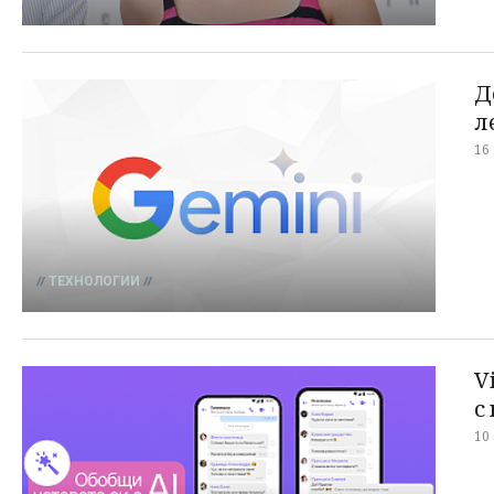
Д
л
16
ТЕХНОЛОГИИ
V
с
10