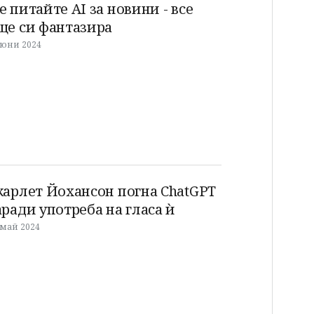
е питайте AI за новини - все
ще си фантазира
 юни 2024
карлет Йохансон погна ChatGPT
аради употреба на гласа ѝ
 май 2024