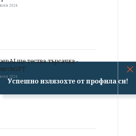
 юли 2024
penAI ще тества търсачка -
earchGPT
 юли 2024
Успешно излязохте от профила си!