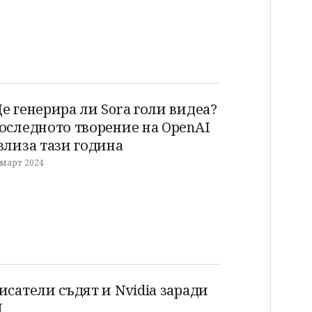
е генерира ли Sora голи видеа?
оследното творение на OpenAI
злиза тази година
 март 2024
исатели съдят и Nvidia заради
I