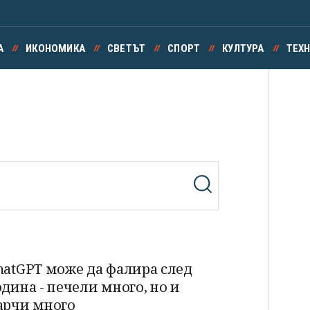
А
ИКОНОМИКА
СВЕТЪТ
СПОРТ
КУЛТУРА
ТЕХ
hatGPT може да фалира след
одина - печели много, но и
арчи много