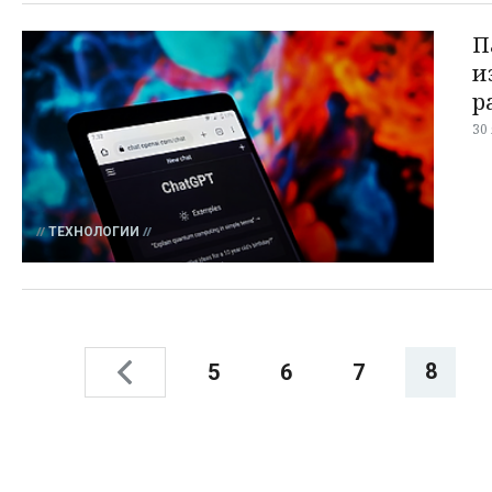
П
и
р
30
ТЕХНОЛОГИИ
8
5
6
7