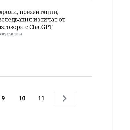
ароли, презентации,
зследвания изтичат от
азговори с ChatGPT
 януари 2024
9
10
11