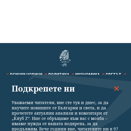
ВСИЧКИ НОВИНИ
ПОЛИТИКА
ИКОНОМИКА
СВЕТЪТ
Подкрепете ни
СПОРТ
КУЛТУРА
ТЕХНОЛОГИИ
КАЛЕЙДОСКОП
МНЕНИЯ
Уважаеми читатели, вие сте тук и днес, за да
научите новините от България и света, и да
прочетете актуални анализи и коментари от
„Клуб Z“. Ние се обръщаме към вас с молба –
имаме нужда от вашата подкрепа, за да
продължим. Вече години вие, читателите ни в 97